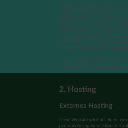
Sie haben jederzeit das Recht, un
und Zweck Ihrer gespeicherten pe
außerdem ein Recht, die Berichtig
Wenn Sie eine Einwilligung zur Da
Einwilligung jederzeit für die Zu
unter bestimmten Umständen die E
personenbezogenen Daten zu verla
Beschwerderecht bei der zuständi
Hierzu sowie zu weiteren Fragen 
unter der im Impressum angegebe
2. Hosting
Externes Hosting
Diese Website wird bei einem exter
personenbezogenen Daten, die auf