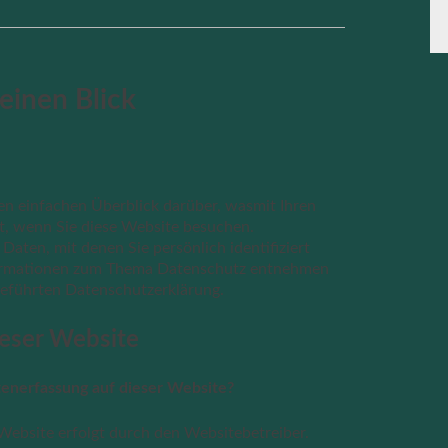
einen Blick
en einfachen Überblick darüber, wasmit Ihren
, wenn Sie diese Website besuchen.
aten, mit denen Sie persönlich identifiziert
formationen zum Thema Datenschutz entnehmen
geführten Datenschutzerklärung.
ieser Website
atenerfassung auf dieser Website?
Website erfolgt durch den Websitebetreiber.