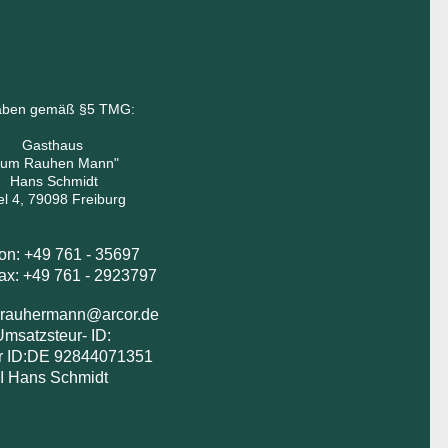
aben gemäß §5 TMG:
Gasthaus
Zum Rauhen Mann"
Hans Schmidt
el 4, 79098 Freiburg
fon: +49 761 - 35697
+49 761 - 2923797
rauhermann@arcor.de
Umsatzsteur- ID:
r ID:DE 92844071351
I Hans Schmidt