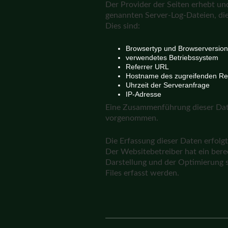
Der Provider der Seiten erhebt un
genannten Server-Log-Dateien, die
Dies sind:
Browsertyp und Browserversion
verwendetes Betriebssystem
Referrer URL
Hostname des zugreifenden Re
Uhrzeit der Serveranfrage
IP-Adresse
Eine Zusammenführung dieser Dat
vorgenommen.
Die Erfassung dieser Daten erfolgt
Der Websitebetreiber hat ein berec
Darstellung und der Optimierung s
Files erfasst werden.