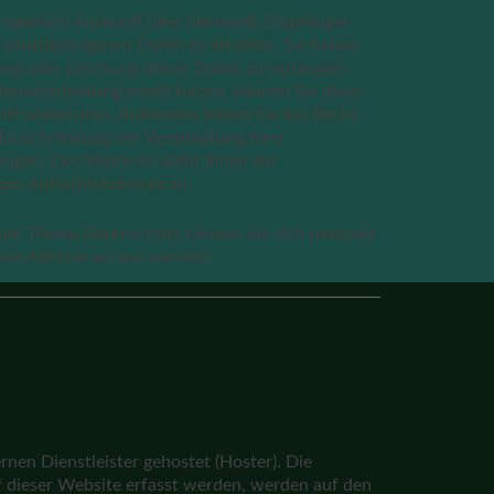
entgeltlich Auskunft über Herkunft, Empfänger
rsonenbezogenen Daten zu erhalten. Sie haben
ung oder Löschung dieser Daten zu verlangen.
tenverarbeitung erteilt haben, können Sie diese
kunft widerrufen. Außerdem haben Sie das Recht,
inschränkung der Verarbeitung Ihrer
ngen. Des Weiteren steht Ihnen ein
gen Aufsichtsbehörde zu.
zum Thema Datenschutz können Sie sich jederzeit
nen Adresse an uns wenden.
nen Dienstleister gehostet (Hoster). Die
 dieser Website erfasst werden, werden auf den